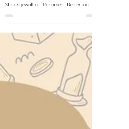
Die Gewaltenteilung ist ein Grundprinzip
jedes demokratischen Staates. Sie teilt die
Staatsgewalt auf Parlament, Regierung
und Gerichte auf und verhindert so, dass
sich zu viel Macht bei einer einzelnen Person
oder Gruppe konzentriert. Grafik zur
Gewaltenteilung in der Schweiz (Download
und Weiterverwendung mit Angabe der
Quelle erlaubt) Gewaltenteilung als
Grundprinzip Im föderalistischen
Bundesstaat Schweiz ist die
Gewaltenteilung seit 1848 in der
Bundesverfassung verankert