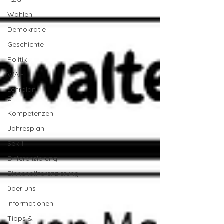
Wahlen
Demokratie
Geschichte
Politik
WAH
Lehrplan
21
Kompetenzen
Jahresplan
Sek 1
Differenzierung
Binnendifferenzierung
über uns
Informationen
Tipps &