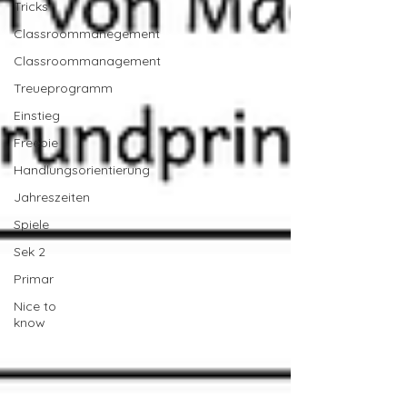
Tricks
Classroommanegement
Classroommanagement
Treueprogramm
Einstieg
Freebie
Handlungsorientierung
Jahreszeiten
Spiele
Sek 2
Primar
Nice to
know