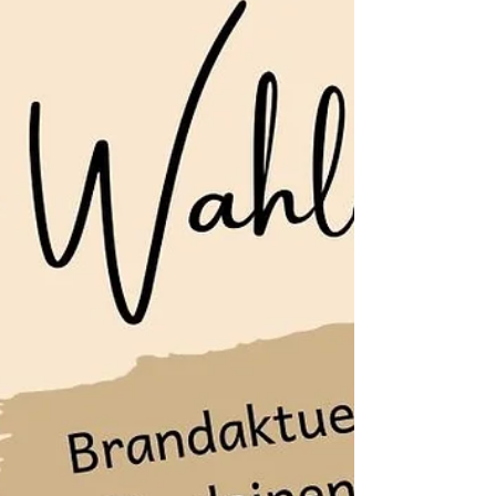
gewechselt haben? Das nehmen wir dir in
Zukunft ab - jedes Jahr kannst du nach
der Veröffentlichung der neuen
Bundesratsfotos das entsprechende
Arbeitsblatt herunterladen. Natürlich ist
das aktuelle Arbeitsblatt bereits in unserem
Material-Shop für dich bereit. Übrigens: Wir
haben