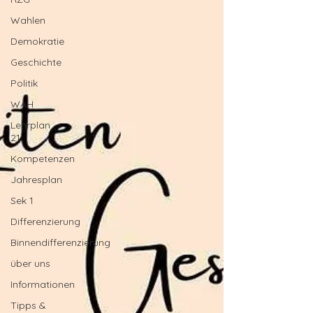
Wahlen
Demokratie
Geschichte
Politik
WAH
Lehrplan
21
Kompetenzen
Jahresplan
Sek 1
Differenzierung
Binnendifferenzierung
über uns
Informationen
Tipps &