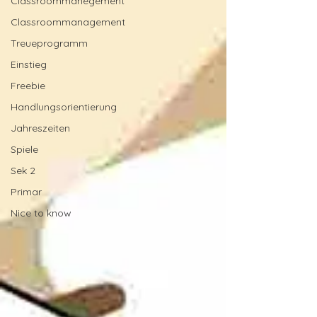
Classroommanegement
Classroommanagement
Treueprogramm
Einstieg
Freebie
Handlungsorientierung
Jahreszeiten
Spiele
Sek 2
Primar
Nice to know