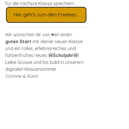
für die nächste Klasse speichern. 
Hier geht's zum allen Freebies...
Wir wünschen dir von ♥️en einen 
guten Start
 mit deiner neuen Klasse 
und ein tolles, erlebnisreiches und 
farbenfrohes neues 🎒
Schuljahr
🎒!
Liebe Grüsse und bis bald in unserem 
digitalen Klassenzimmer
Corinne & Karin
Tags:
clever-vorbereitet
kopierbereit
digitales Klassenzimmer
kopierfertig
Sek 1
Unterrichtsmaterial
Unterricht
clever-vorbereitet.ch
Unterrichtsalltag
Lehrplan 21
Freebie
Spiele
Einstieg
Schulstart