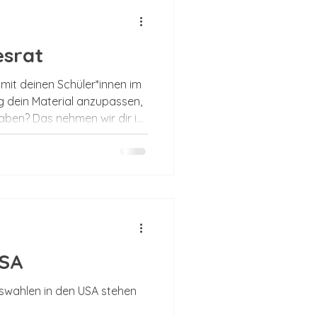
über uns
esrat
t
Treueprogramm
mit deinen Schüler*innen im
ig dein Material anzupassen,
ben? Das nehmen wir dir in
Primar
öffentlichung der neuen
terladen. Natürlich ist das
für dich bereit. Übrigens: Wir
USA
tswahlen in den USA stehen