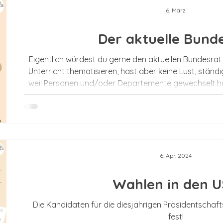
n
Sek 1
Differenzierung
Binnendifferenzierung
6. März
Der aktuelle Bund
cks
Classroommanegement
Classroommanagemen
Eigentlich würdest du gerne den aktuellen Bundesrat 
Unterricht thematisieren, hast aber keine Lust, ständ
weil Personen und/oder Departemente gewechselt ha
lungsorientierung
Jahreszeiten
Spiele
Sek 2
Zukunft ab - jedes Jahr kannst du nach der Ver
Bundesratsfotos das entsprechende Arbeitsblatt herun
aktuelle Arbeitsblatt bereits in unserem Material-Shop 
haben
6. Apr. 2024
Wahlen in den 
Die Kandidaten für die diesjährigen Präsidentschaf
fest!