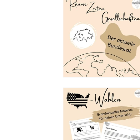
Kompetenzen
Jahrespla
Informationen
Tipps & Tri
Einstieg
Freebie
Hand
Nice to know