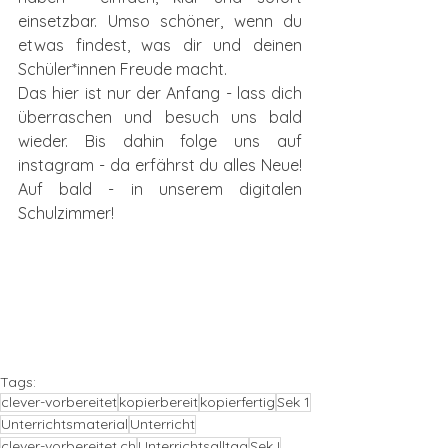
einsetzbar. Umso schöner, wenn du 
etwas findest, was dir und deinen 
Schüler*innen Freude macht. 
Das hier ist nur der Anfang - lass dich 
überraschen und besuch uns bald 
wieder. Bis dahin folge uns auf 
instagram - da erfährst du alles Neue! 
Auf bald - in unserem digitalen 
Schulzimmer!
Tags:
clever-vorbereitet
kopierbereit
kopierfertig
Sek 1
Unterrichtsmaterial
Unterricht
clever-vorbereitet.ch
Unterrichtsalltag
Sek I