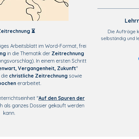
Lehrm
Zeitrechnung ⏳
Die Aufträge k
selbständig und l
iges Arbeitsblatt im Word-Format, frei
ung
in die Thematik der
Zeitrechnung
ungsvorschlag). In einem ersten Schritt
nwart, Vergangenheit, Zukunft
"
 die
christliche Zeitrechnung
sowie
pochen
erarbeitet.
nterrichtseinheit "
Auf den Spuren der
ch als ganzes Dossier gekauft werden
kann.