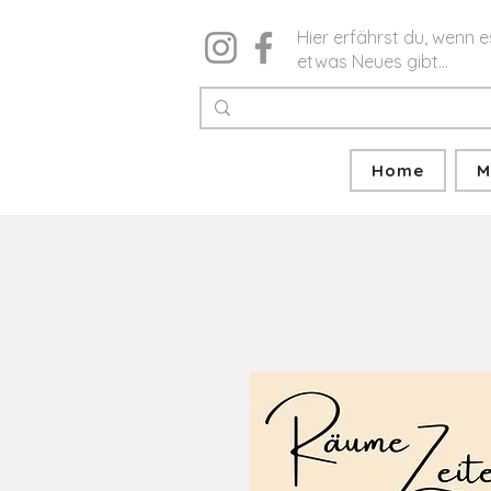
Hier erfährst du, wenn e
etwas Neues gibt...
Home
M