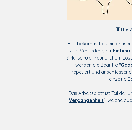
⏳ Die 
Hier bekommst du ein dreiseit
zum Verändern, zur
Einführ
(inkl. schülerfreundlichem Lös
werden die Begriffe "
Gege
repetiert und anschliessend
einzelne
E
Das Arbeitsblatt ist Teil der U
Vergangenheit
", welche au