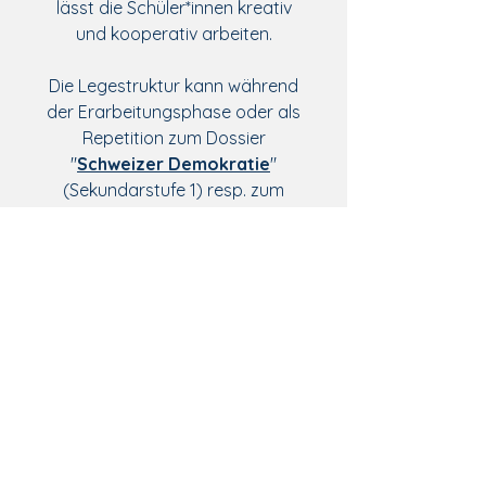
lässt die Schüler*innen kreativ
und kooperativ arbeiten.
Die Legestruktur kann während
der Erarbeitungsphase oder als
Repetition zum Dossier
"
Schweizer Demokratie
"
(Sekundarstufe 1) resp. zum
Dossier
"Der Staat"
(Sekundarstufe 2) verwendet
werden. Es empfiehlt sich, die
Resultate aus der
Gruppenarbeit in irgendeiner
Form zu sichern.
▶️ Passend dazu übrigens auch
unser
Blog-Beitrag zum Thema
Gewaltenteilung
.