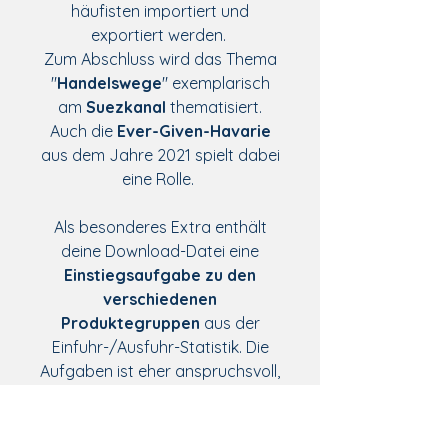
häufisten importiert und
exportiert werden.
Zum Abschluss wird das Thema
"
Handelswege
" exemplarisch
am
Suezkanal
thematisiert.
Auch die
Ever-Given-Havarie
aus dem Jahre 2021 spielt dabei
eine Rolle.
Als besonderes Extra enthält
deine Download-Datei eine
Einstiegsaufgabe zu den
verschiedenen
Produktegruppen
aus der
Einfuhr-/Ausfuhr-Statistik. Die
Aufgaben ist eher anspruchsvoll,
kann in Gruppen gelöst, aber
auch einfach weggelassen
werden - das Arbeitsblatt lässt