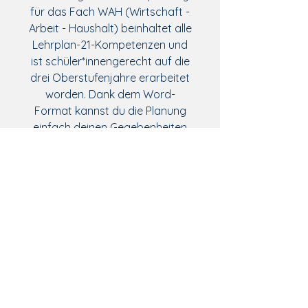
für das Fach WAH (Wirtschaft -
Arbeit - Haushalt) beinhaltet alle
Lehrplan-21-Kompetenzen und
ist schüler*innengerecht auf die
drei Oberstufenjahre erarbeitet
worden. Dank dem Word-
Format kannst du die Planung
einfach deinen Gegebenheiten
(Kanton, Anzahl Lektionen pro
Schuljahr, kochpraktischen
Unterricht) anpassen.
Dateiformat
Veränderbare
Inhalt
Dreiejahrhesplanung im Word-
Format
Bemerkungen und Hinweise (1
Lehrplan 21 / Lernziele
Seite), Jahresplanung für drei