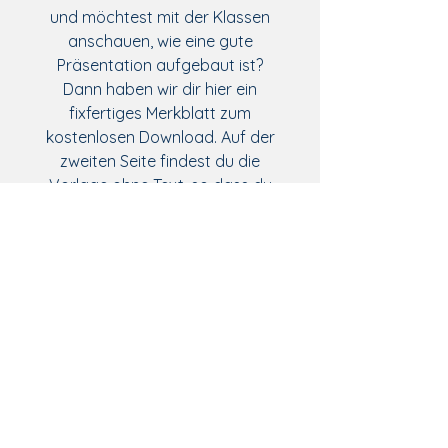
und möchtest mit der Klassen
anschauen, wie eine gute
Präsentation aufgebaut ist?
Dann haben wir dir hier ein
fixfertiges Merkblatt zum
kostenlosen Download. Auf der
zweiten Seite findest du die
Vorlage ohne Text, so dass du
zusammen mit deiner Klasse
eigene Tipps und Tricks
aufschreiben kannst.
Dateiformat
Merkblatt im pdf-Format
Inhalt