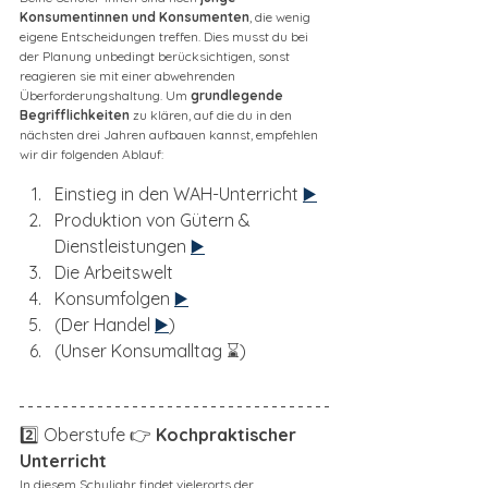
Konsumentinnen und Konsumenten
, die wenig 
eigene Entscheidungen treffen. Dies musst du bei 
der Planung unbedingt berücksichtigen, sonst 
reagieren sie mit einer abwehrenden 
Überforderungshaltung. Um
 grundlegende 
Begrifflichkeiten
 zu klären, auf die du in den 
nächsten drei Jahren aufbauen kannst, empfehlen 
wir dir folgenden Ablauf: 
Einstieg in den WAH-Unterricht 
▶️
Produktion von Gütern & 
Dienstleistungen 
▶️
Die Arbeitswelt 
Konsumfolgen 
▶️
(Der Handel 
▶️
)
(Unser Konsumalltag ⌛)
2️⃣ Oberstufe 👉 
Kochpraktischer 
Unterricht
In diesem Schuljahr findet vielerorts der 