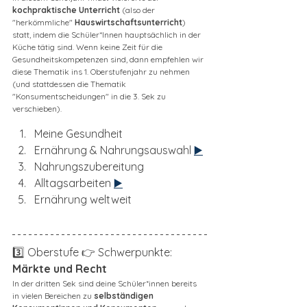
kochpraktische Unterricht
 (also der 
"herkömmliche" 
Hauswirtschaftsunterricht
) 
statt, indem die Schüler*Innen hauptsächlich in der 
Küche tätig sind. Wenn keine Zeit für die 
Gesundheitskompetenzen sind, dann empfehlen wir 
diese Thematik ins 1. Oberstufenjahr zu nehmen 
(und stattdessen die Thematik 
"Konsumentscheidungen" in die 3. Sek zu 
verschieben). 
Meine Gesundheit
Ernährung & Nahrungsauswahl 
▶️
Nahrungszubereitung
Alltagsarbeiten 
▶️
Ernährung weltweit
3️⃣ Oberstufe 👉 Schwerpunkte: 
Märkte und Recht
In der dritten Sek sind deine Schüler*innen bereits 
in vielen Bereichen zu 
selbständigen 