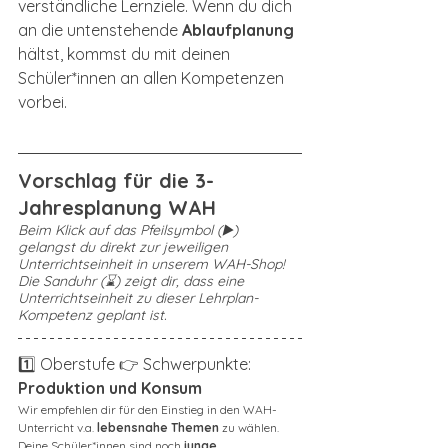
verständliche Lernziele. Wenn du dich 
an die untenstehende 
Ablaufplanung
hältst, kommst du mit deinen 
Schüler*innen an allen Kompetenzen 
vorbei.
Vorschlag für die 3-
Jahresplanung WAH
Beim Klick auf das Pfeilsymbol (▶️) 
gelangst du direkt zur jeweiligen 
Unterrichtseinheit in unserem WAH-Shop! 
Die Sanduhr (⌛) zeigt dir, dass eine 
Unterrichtseinheit zu dieser Lehrplan-
Kompetenz geplant ist. 
1️⃣ Oberstufe 👉 Schwerpunkte: 
Produktion und Konsum
Wir empfehlen dir für den Einstieg in den WAH-
Unterricht v.a. 
lebensnahe Themen 
zu wählen. 
Deine Schüler*innen sind noch 
junge 