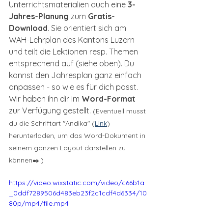
Unterrichtsmaterialien auch eine 
3-
Jahres-Planung
 zum 
Gratis-
Download
. Sie orientiert sich am 
WAH-Lehrplan des Kantons Luzern 
und teilt die Lektionen resp. Themen 
entsprechend auf (siehe oben). Du 
kannst den Jahresplan ganz einfach 
anpassen - so wie es für dich passt. 
Wir haben ihn dir im 
Word-Format
zur Verfügung gestellt. 
(Eventuell musst 
du die Schriftart "Andika" (
Link
) 
herunterladen, um das Word-Dokument in 
seinem ganzen Layout darstellen zu 
können✒️.)
https://video.wixstatic.com/video/c66b1a
_0ddf7289506d483eb23f2c1cdf4d6334/10
80p/mp4/file.mp4