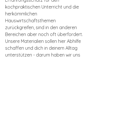
Erfahrungsschatz für den 
kochpraktischen Unterricht und die 
herkömmlichen 
Hauswirtschaftsthemen 
zurückgreifen, sind in den anderen 
Bereichen aber noch oft überfordert. 
Unsere Materialien sollen hier Abhilfe 
schaffen und dich in deinem Alltag 
unterstützen - darum haben wir uns 
v.a. auf die Kompetenzthemen, die im 
Normalfall in der 
1. und 3. Sek
unterrichtet werden, fokussiert. 
Unsere Unterstützung für 
deine Planung
Du hast Fragen zu deiner WAH-
Planung? Du brauchst Unterstützung 
oder Hilfe bei der Anpassung deiner 
Planung? Wir bieten dir auch 